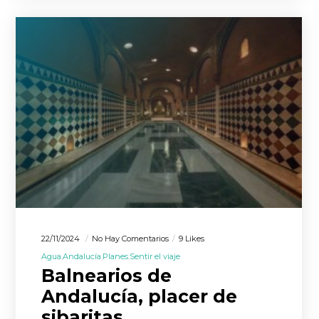
22/11/2024
No Hay Comentarios
9 Likes
Agua
Andalucía
Planes
Sentir el viaje
Balnearios de
Andalucía, placer de
sibaritas