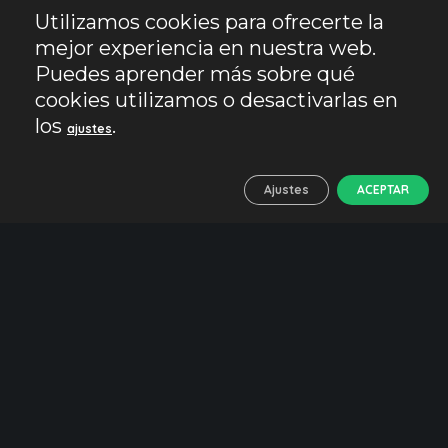
Utilizamos cookies para ofrecerte la
mejor experiencia en nuestra web.
Puedes aprender más sobre qué
cookies utilizamos o desactivarlas en
los
.
ajustes
Ajustes
ACEPTAR
28/12/2020
2 Comentarios
13 Likes
Alhambra
Granada
Historia
Naturaleza y playa
Acequia Real de la
Alhambra. Historia,
naturaleza y senderismo
Seguro que habéis visitado la Alhambra y os
habéis deleitado con sus albercas, fuentes y
jardines, pero ¿de dónde sale todo ese agua?.
Vamos a conocer la Acequia Real de…