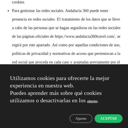
cookies.
Para gestionar las redes sociales. Andalucía 360 puede tener
presencia en redes sociales. El tratamiento de los datos que se lleve
a cabo de las personas que se hagan seguidoras en las redes sociales
de las páginas oficiales de https://www.andalucia360travel.com/, se
regirá por este apartado. Así como por aquellas condiciones de uso,
políticas de privacidad y normativas de acceso que pertenezcan a la
red social que proceda en cada caso y aceptadas previamente por el
usuario de Andalucía 360 Travel DMC S.L.. Tratará sus datos con
Utilizamos cookies para ofrecerte la mejor
las finalidades de administrar correctamente su presencia en la red
experiencia en nuestra web.
social, informando de actividades, productos o servicios de
Puedes aprender más sobre qué cookies
Andalucía 360. Así como para cualquier otra finalidad que las
utilizamos o desactivarlas en los
.
ajustes
normativas de las redes sociales permitan. En ningún caso
utilizaremos los perfiles de seguidores en redes sociales para enviar
Ajustes
ACEPTAR
publicidad de manera individual.