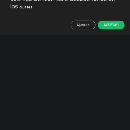
los
.
ajustes
Ajustes
ACEPTAR
ANDALUCÍA 360
Inicio
Quiénes somos
Agencia de viajes en Andalucía
DMC Andalucía
Sostenibilidad y viajes
Reforestaciones
Filosofía de viaje
Manual de buenas prácticas
Preguntas frecuentes