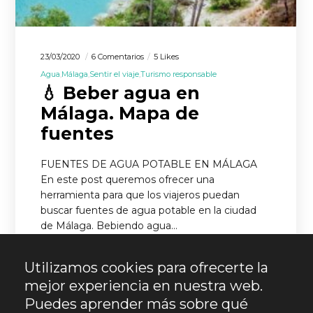
23/03/2020
6 Comentarios
5 Likes
Agua
Málaga
Sentir el viaje
Turismo responsable
💧 Beber agua en
Málaga. Mapa de
fuentes
FUENTES DE AGUA POTABLE EN MÁLAGA
En este post queremos ofrecer una
herramienta para que los viajeros puedan
buscar fuentes de agua potable en la ciudad
de Málaga. Bebiendo agua…
LEER MÁS
Utilizamos cookies para ofrecerte la
mejor experiencia en nuestra web.
Puedes aprender más sobre qué