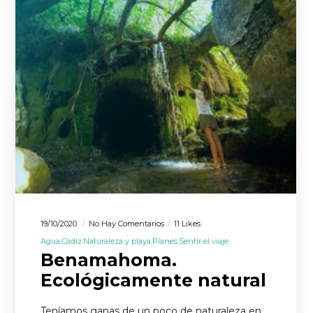
19/10/2020
No Hay Comentarios
11 Likes
Agua
Cádiz
Naturaleza y playa
Planes
Sentir el viaje
Benamahoma.
Ecológicamente natural
Teníamos ganas de un poco de naturaleza en