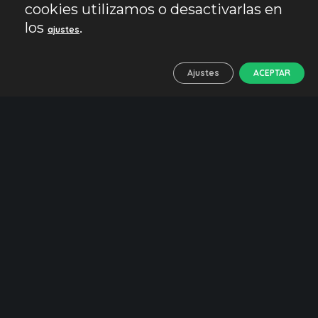
cookies utilizamos o desactivarlas en
los
.
ajustes
Ajustes
ACEPTAR
16/03/2020
8 Comentarios
2 Likes
Agua
Granada
Sentir el viaje
Turismo responsable
💧 Beber agua en
Granada. Mapa de
fuentes