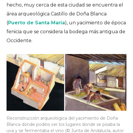
hecho, muy cerca de esta ciudad se encuentra el
área arqueológica Castillo de Doña Blanca
(
Puerto de Santa María
), un yacimiento de época
fenicia que se considera la bodega más antigua de
Occidente.
Andalucía
Sabores de Andalucía
Sentir el viaje
Vinos de Andalucía.
Sabores trascendentales
PON TODOS TUS SENTIDOS A FUNCIONAR CON
LOS VINOS DE ANDALUCÍA.
Reconstrucción arqueológica del yacimiento de Doña
07/06/2024
No hay comentarios
9 Likes
Blanca donde podéis ver los lugares donde se pisaba la
uva y se fermentaba el vino (© Junta de Andalucía, autor: