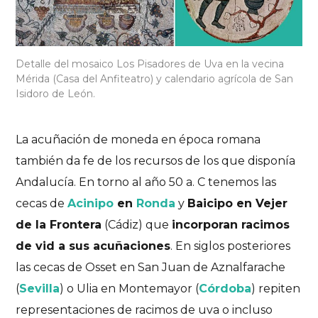
Detalle del mosaico Los Pisadores de Uva en la vecina
Mérida (Casa del Anfiteatro) y calendario agrícola de San
Isidoro de León.
La acuñación de moneda en época romana
también da fe de los recursos de los que disponía
Andalucía. En torno al año 50 a. C tenemos las
cecas de
Acinipo
en
Ronda
y
Baicipo
en Vejer
de la Frontera
(Cádiz) que
incorporan racimos
de vid a sus acuñaciones
. En siglos posteriores
las cecas de
Osset
en San Juan de Aznalfarache
(
Sevilla
) o
Ulia
en Montemayor (
Córdoba
) repiten
representaciones de racimos de uva o incluso