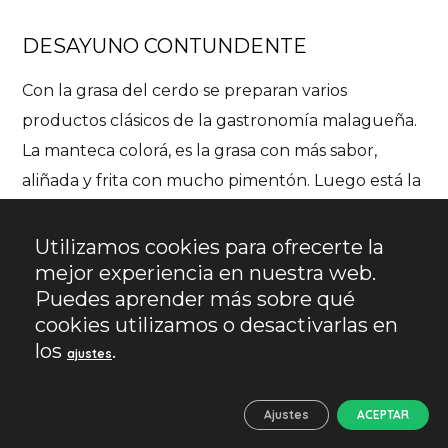
DESAYUNO CONTUNDENTE
Con la grasa del cerdo se preparan varios
productos clásicos de la gastronomía malagueña.
La manteca colorá
, es la grasa con más sabor,
aliñada y frita con mucho pimentón. Luego está la
zurrapa
, que es lo mismo pero con trozos
desmenuzados de carne de cerdo. También se le
Utilizamos cookies para ofrecerte la
suele llamar manteca colorá con zurrapa. En
mejor experiencia en nuestra web.
Puedes aprender más sobre qué
ambos casos está la variante blanca, que no lleva
cookies utilizamos o desactivarlas en
pimentón. Es habitual encontrarlo en los bares y
los
.
ajustes
se dispone al comensal para untar en los molletes
para el desayuno. Finalmente está el lomo en
Ajustes
ACEPTAR
manteca, no es tan habitual tomarlo en