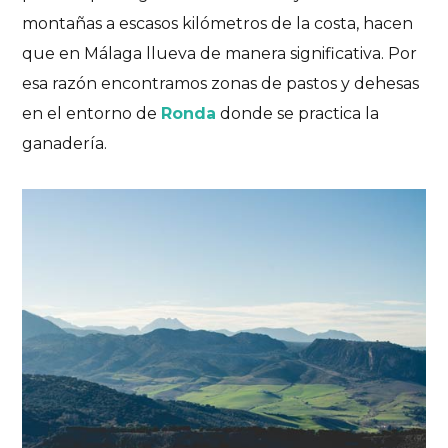
montañas a escasos kilómetros de la costa, hacen
que en Málaga llueva de manera significativa. Por
esa razón encontramos zonas de pastos y dehesas
en el entorno de
Ronda
donde se practica la
ganadería.
Málaga
Sabores de Andalucía
Sentir el viaje
Gastronomía de Málaga.
Más allá de los espetos
DESCUBRE LOS SABORES DE MÁLAGA A TRAVÉS
DE SU GASTRONOMÍA
20/01/2025
No hay comentarios
No Likes