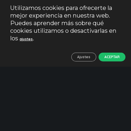
Jaén
Lugares con encanto
Viajar con niños
Utilizamos cookies para ofrecerte la
Castillos de Jaén. Un
mejor experiencia en nuestra web.
viaje al medievo andaluz
Puedes aprender más sobre qué
cookies utilizamos o desactivarlas en
¿Por qué un artículo sobre los castillos de
los
.
Jaén? Fácil, cualquier ruta que elijas en esta
ajustes
provincia pasará por una antigua fortaleza. Y es
que durante siglos este territorio fue…
Ajustes
ACEPTAR
LEER MÁS