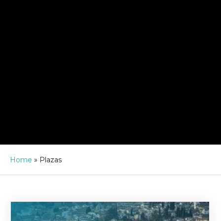
Home
»
Plazas