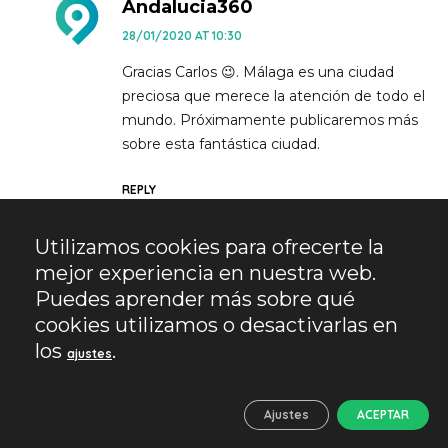
Andalucia360
28/01/2020 AT 10:30
Gracias Carlos 😉. Málaga es una ciudad
preciosa que merece la atención de todo el
mundo. Próximamente publicaremos más
sobre esta fantástica ciudad.
REPLY
Utilizamos cookies para ofrecerte la
Anita
mejor experiencia en nuestra web.
09/02/2020 AT 00:02
Puedes aprender más sobre qué
cookies utilizamos o desactivarlas en
Que ganas de visitar Malaga!! Menudo reportaje
😀😀
los
.
ajustes
REPLY
Ajustes
ACEPTAR