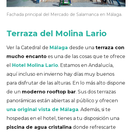
Fachada principal del Mercado de Salamanca en Málaga.
Terraza del Molina Lario
Ver la Catedral de
Málaga
desde una
terraza con
mucho encanto
es una de las cosas que te ofrece
el
Hotel Molina Lario
. Estamos en Andalucía,
Lugares con encanto
Málaga
aquí incluso en invierno hay días muy buenos
Málaga con encanto
para disfrutar de las alturas. En lo más alto dispone
de un
moderno rooftop bar
. Sus dos terrazas
¡Vamos a conocer algunos rincones de Málaga!
panorámicas están abiertas al público y ofrecen
una original vista de Málaga
. Además, si te
15/07/2019
4 comentarios
10 Likes
hospedas en el hotel, tienes a tu disposición una
piscina de agua cristalina
donde refrescarte