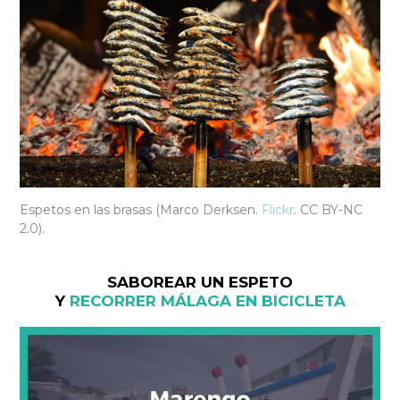
Espetos en las brasas (Marco Derksen.
Flickr
.
CC BY-NC
2.0).
SABOREAR UN ESPETO
Y
RECORRER MÁLAGA EN BICICLETA