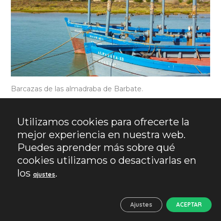
Barcazas de las almadraba de Barbate.
CONSUMO RESPONSABLE
Utilizamos cookies para ofrecerte la
DEL ATÚN
mejor experiencia en nuestra web.
Puedes aprender más sobre qué
El atún rojo está en peligro de extinción
.
cookies utilizamos o desactivarlas en
los
.
Desde los años 80 su población ha descendido.
ajustes
Según algunos organismos las cuotas de pesca
impuestas en 2007 mejoraron la situación de esta
Ajustes
ACEPTAR
especie, pues se constató un aumento de la