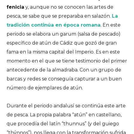
fenicia
y, aunque no se conocen las artes de
pesca, se sabe que se preparaba en salazón.
La
tradición continúa en época romana
. En este
periodo se elabora un garum (salsa de pescado)
específico de atún de Cádiz que gozó de gran
fama en la misma capital del Imperio.
Es en este
Cádiz
Sabores de Andalucía
Sentir el viaje
momento en el que se tiene testimonio del primer
Atún de Cádiz. Sabor,
antecedente de la almadraba. Con un grupo de
barcas y redes se conseguía capturar a un buen
identidad y tradición
número de ejemplares de atún.
milenaria
Durante el periodo andalusí se continúa este arte
EL ATÚN DE CÁDIZ ES UNO DE LOS SABORES
MÁS AUTÉNTICOS DE SU GASTRONOMÍA
de pesca. La propia palabra “atún” en castellano,
que procedía del latín “thunnus” (y del guiego
15/10/2024
No hay comentarios
9 Likes
“thýnnos”), nos llega con la transformación sufrida