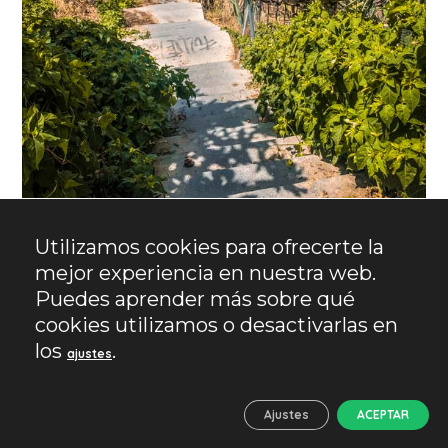
Utilizamos cookies para ofrecerte la
mejor experiencia en nuestra web.
Por aquí suben y bajan la mayoría de las personas hasta
Puedes aprender más sobre qué
San Miguel Alto.
cookies utilizamos o desactivarlas en
los
.
ajustes
MURALLAS DE SAN MIGUEL. LAS
RESTAURACIONES
CONTEMPORÁNEAS
Ajustes
ACEPTAR