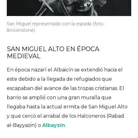
San Miguel representado con la espada (foto:
lbrownstone).
SAN MIGUEL ALTO EN ÉPOCA
MEDIEVAL
Arte Flamenco
Granada
Lugares con encanto
En época nazarí el Albaicín se extendió hacia el
Planes
este debido a la llegada de refugiados que
San Miguel Alto: mirador,
escapaban del avance de las tropas cristianas. El
murallas, flamenco y vida
barrio se amplió con una gran muralla que
en la cueva
llegaba hasta la actual ermita de San Miguel Alto
y que cercó el arrabal de los Halconeros (
Rabad
CONTEMPLAR GRANADA DESDE ARRIBA
al-Bayyazin
) o
Albayzín
.
20/01/2022
No hay comentarios
6 Likes